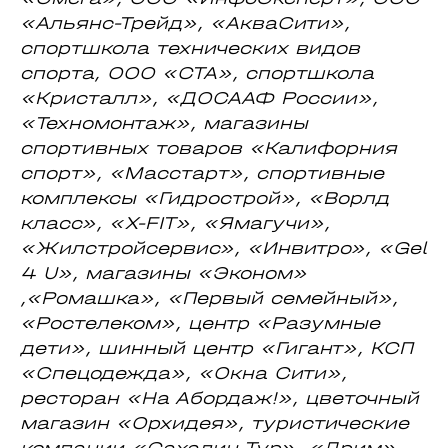
«Альянс-Трейд», «АкваСити»,
спортшкола технических видов
спорта, ООО «СТА», спортшкола
«Кристалл», «ДОСААФ России»,
«Техномонтаж», магазины
спортивных товаров «Калифорния
спорт», «Масстарт», спортивные
комплексы «Гидрострой», «Ворлд
класс», «Х-FIT», «Ямагучи»,
«Жилстройсервис», «Инвитро», «Gel
4 U», магазины «Эконом»
,«Ромашка», «Первый семейный»,
«Ростелеком», центр «Разумные
дети», шинный центр «Гигант», КСП
«Спецодежда», «Окна Сити»,
ресторан «На Абордаж!», цветочный
магазин «Орхидея», туристические